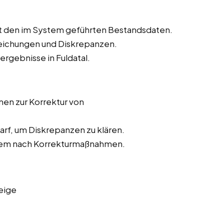
t den im System geführten Bestandsdaten.
weichungen und Diskrepanzen.
ergebnisse in Fuldatal.
n zur Korrektur von
rf, um Diskrepanzen zu klären.
stem nach Korrekturmaßnahmen.
eige