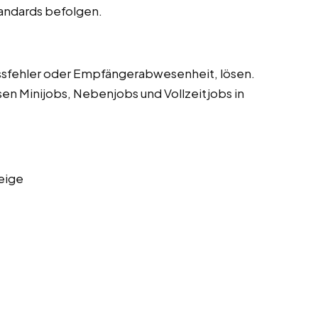
tandards befolgen.
sfehler oder Empfängerabwesenheit, lösen.
sen Minijobs, Nebenjobs und Vollzeitjobs in
eige