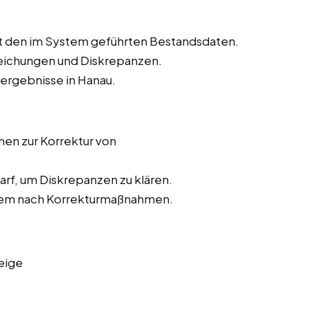
t den im System geführten Bestandsdaten.
weichungen und Diskrepanzen.
rergebnisse in Hanau.
n zur Korrektur von
rf, um Diskrepanzen zu klären.
stem nach Korrekturmaßnahmen.
eige