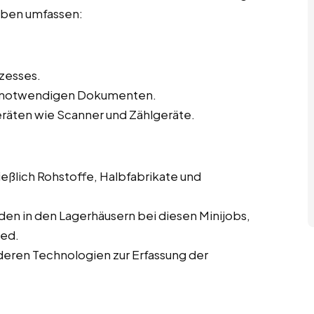
gaben umfassen:
zesses.
en notwendigen Dokumenten.
eräten wie Scanner und Zählgeräte.
eßlich Rohstoffe, Halbfabrikate und
en in den Lagerhäusern bei diesen Minijobs,
ied.
eren Technologien zur Erfassung der