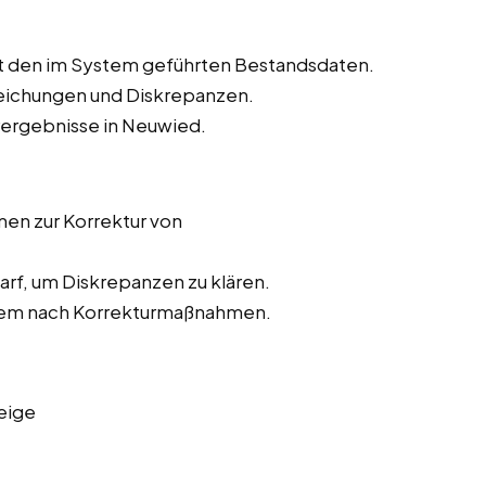
t den im System geführten Bestandsdaten.
weichungen und Diskrepanzen.
urergebnisse in Neuwied.
n zur Korrektur von
rf, um Diskrepanzen zu klären.
stem nach Korrekturmaßnahmen.
eige