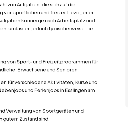
hl von Aufgaben, die sich auf die
g von sportlichen und freizeitbezogenen
n Aufgaben können je nach Arbeitsplatz und
eren, umfassen jedoch typischerweise die
nung von Sport- und Freizeitprogrammen für
ndliche, Erwachsene und Senioren.
nen für verschiedene Aktivitäten, Kurse und
Nebenjobs und Ferienjobs in Esslingen am
und Verwaltung von Sportgeräten und
in gutem Zustand sind.