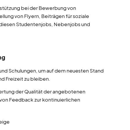
rstützung bei der Bewerbung von
lung von Flyern, Beiträgen für soziale
 diesen Studentenjobs, Nebenjobs und
ng
 und Schulungen, um auf dem neuesten Stand
d Freizeit zu bleiben.
rtung der Qualität der angebotenen
von Feedback zur kontinuierlichen
eige