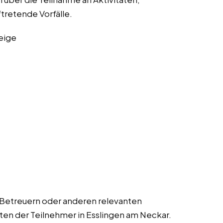
ftretende Vorfälle.
eige
 Betreuern oder anderen relevanten
ten der Teilnehmer in Esslingen am Neckar.