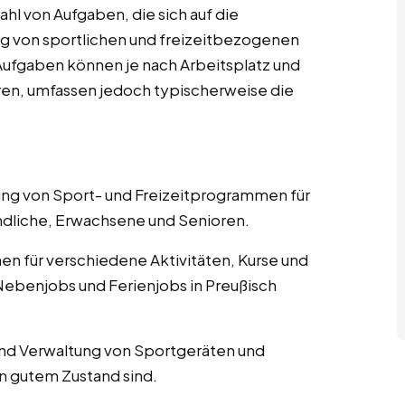
hl von Aufgaben, die sich auf die
g von sportlichen und freizeitbezogenen
n Aufgaben können je nach Arbeitsplatz und
eren, umfassen jedoch typischerweise die
nung von Sport- und Freizeitprogrammen für
ndliche, Erwachsene und Senioren.
nen für verschiedene Aktivitäten, Kurse und
Nebenjobs und Ferienjobs in Preußisch
und Verwaltung von Sportgeräten und
in gutem Zustand sind.