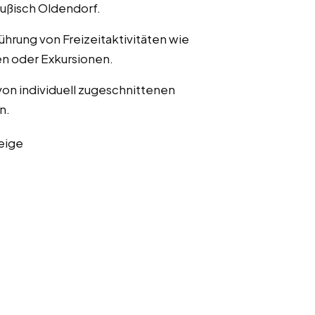
eußisch Oldendorf.
ührung von Freizeitaktivitäten wie
n oder Exkursionen.
von individuell zugeschnittenen
n.
eige