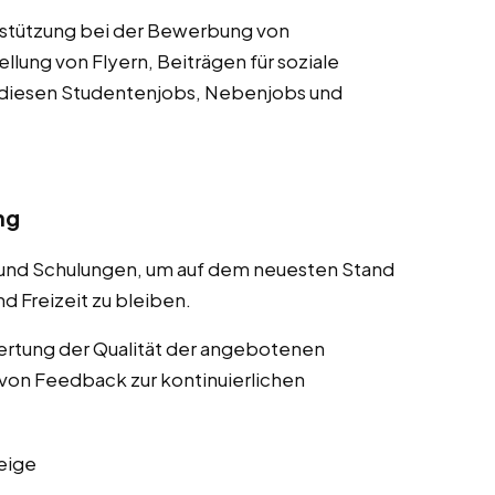
rstützung bei der Bewerbung von
lung von Flyern, Beiträgen für soziale
 diesen Studentenjobs, Nebenjobs und
ng
 und Schulungen, um auf dem neuesten Stand
d Freizeit zu bleiben.
rtung der Qualität der angebotenen
von Feedback zur kontinuierlichen
eige