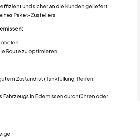
effizient und sicher an die Kunden geliefert
eines Paket-Zustellers:
demissen:
abholen.
ie Route zu optimieren.
gutem Zustand ist (Tankfüllung, Reifen,
 Fahrzeugs in Edemissen durchführen oder
eige