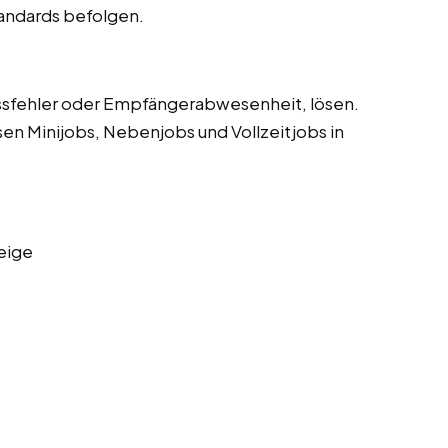
tandards befolgen.
sfehler oder Empfängerabwesenheit, lösen.
sen Minijobs, Nebenjobs und Vollzeitjobs in
eige