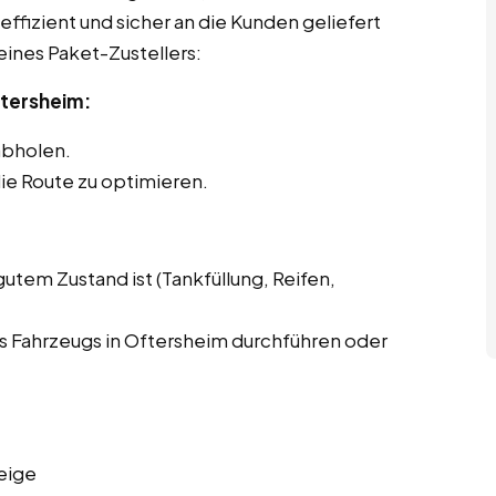
effizient und sicher an die Kunden geliefert
eines Paket-Zustellers:
ftersheim:
abholen.
ie Route zu optimieren.
gutem Zustand ist (Tankfüllung, Reifen,
 Fahrzeugs in Oftersheim durchführen oder
eige