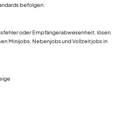
tandards befolgen.
sfehler oder Empfängerabwesenheit, lösen.
sen Minijobs, Nebenjobs und Vollzeitjobs in
eige