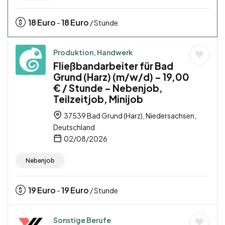
18
Euro
18
Euro
-
/ Stunde
Produktion, Handwerk
Fließbandarbeiter für Bad
Grund (Harz) (m/w/d) – 19,00
€ / Stunde – Nebenjob,
Teilzeitjob, Minijob
37539 Bad Grund (Harz), Niedersachsen,
Deutschland
02/08/2026
Nebenjob
19
Euro
19
Euro
-
/ Stunde
Sonstige Berufe