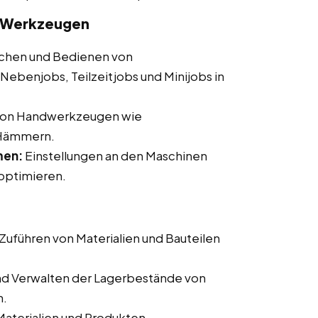
d Werkzeugen
hen und Bedienen von
ebenjobs, Teilzeitjobs und Minijobs in
von Handwerkzeugen wie
 Hämmern.
men:
Einstellungen an den Maschinen
optimieren.
Zuführen von Materialien und Bauteilen
nd Verwalten der Lagerbestände von
n.
aterialien und Produkten.