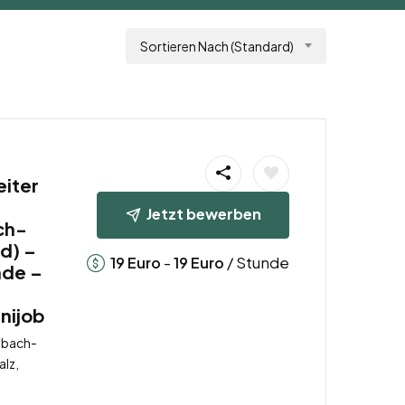
Sortieren Nach (Standard)
eiter
Jetzt bewerben
ch-
d) –
-
/ Stunde
19
Euro
19
Euro
nde –
inijob
lbach-
alz,