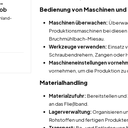
 –
Bedienung von Maschinen un
job
nland-
Maschinen überwachen:
Überwac
Produktionsmaschinen bei diesen N
Bruchmühlbach-Miesau.
Werkzeuge verwenden:
Einsatz 
Schraubendrehern, Zangen oder
Maschineneinstellungen vorneh
vornehmen, um die Produktion zu 
Materialhandling
Materialzufuhr:
Bereitstellen und 
an das Fließband.
Lagerverwaltung:
Organisieren u
Rohstoffen und fertigen Produkte
Transport:
Be- und Entladen von M