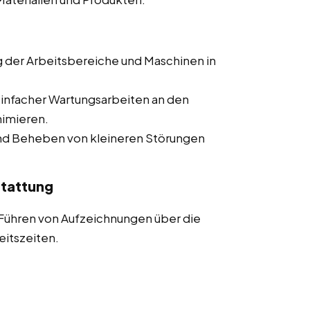
 der Arbeitsbereiche und Maschinen in
infacher Wartungsarbeiten an den
nimieren.
und Beheben von kleineren Störungen
tattung
Führen von Aufzeichnungen über die
eitszeiten.
 von Qualitätsproblemen oder
benjobs, Teilzeitjobs und Minijobs in