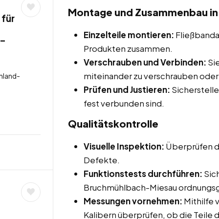
Montage und Zusammenbau in
 für
Einzelteile montieren:
Fließbandar
 –
Produkten zusammen.
Verschrauben und Verbinden:
Si
miteinander zu verschrauben oder
nland-
Prüfen und Justieren:
Sicherstelle
fest verbunden sind.
Qualitätskontrolle
Visuelle Inspektion:
Überprüfen de
Defekte.
Funktionstests durchführen:
Sich
Bruchmühlbach-Miesau ordnungsg
Messungen vornehmen:
Mithilfe
Kalibern überprüfen, ob die Teile