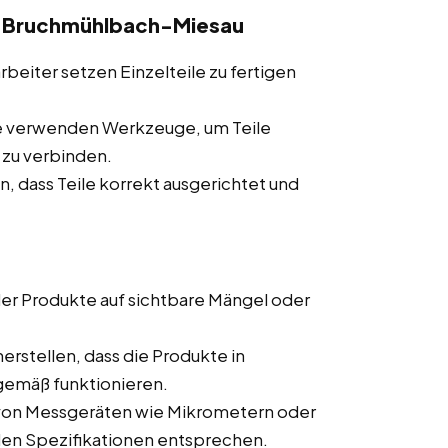
 Bruchmühlbach-Miesau
beiter setzen Einzelteile zu fertigen
e verwenden Werkzeuge, um Teile
 zu verbinden.
n, dass Teile korrekt ausgerichtet und
r Produkte auf sichtbare Mängel oder
erstellen, dass die Produkte in
emäß funktionieren.
 von Messgeräten wie Mikrometern oder
 den Spezifikationen entsprechen.