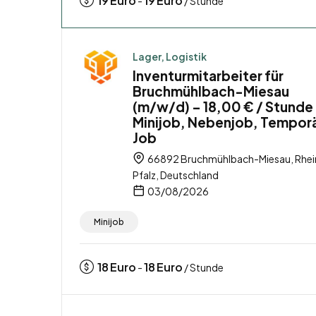
19
Euro
19
Euro
-
/ Stunde
Lager, Logistik
Inventurmitarbeiter für
Bruchmühlbach-Miesau
(m/w/d) – 18,00 € / Stunde
Minijob, Nebenjob, Tempor
Job
66892 Bruchmühlbach-Miesau, Rhei
Pfalz, Deutschland
03/08/2026
Minijob
18
Euro
18
Euro
-
/ Stunde