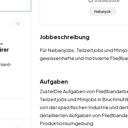
Nebenjob
Jobbeschreibung
 –
ärer
Für Nebenjobs, Teilzeitjobs und Mini
gewissenhafte und motivierte Fließba
nland-
Aufgaben
ZustelDie Aufgaben von Fließbandarbe
Teilzeitjobs und Minijobs in Bruchmühl
von der spezifischen Industrie und de
detaillierten Aufgaben von Fließbanda
Produktionsumgebung: