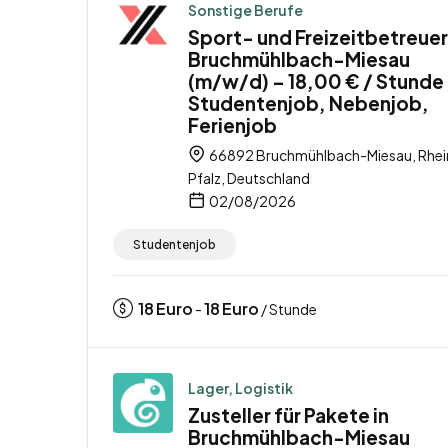
Sonstige Berufe
Sport- und Freizeitbetreuer
Bruchmühlbach-Miesau
(m/w/d) – 18,00 € / Stunde
Studentenjob, Nebenjob,
Ferienjob
66892 Bruchmühlbach-Miesau, Rhei
Pfalz, Deutschland
02/08/2026
Studentenjob
18
Euro
18
Euro
-
/ Stunde
Lager, Logistik
Zusteller für Pakete in
Bruchmühlbach-Miesau