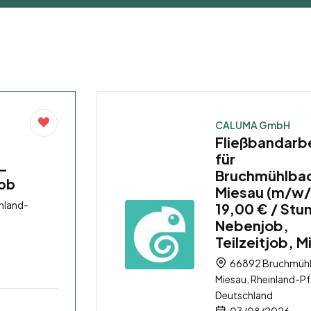
CALUMA GmbH
Fließbandarb
für
 –
Bruchmühlba
job
Miesau (m/w/
nland-
19,00 € / Stu
Nebenjob,
Teilzeitjob, M
66892 Bruchmüh
Miesau, Rheinland-Pf
Deutschland
03/08/2026