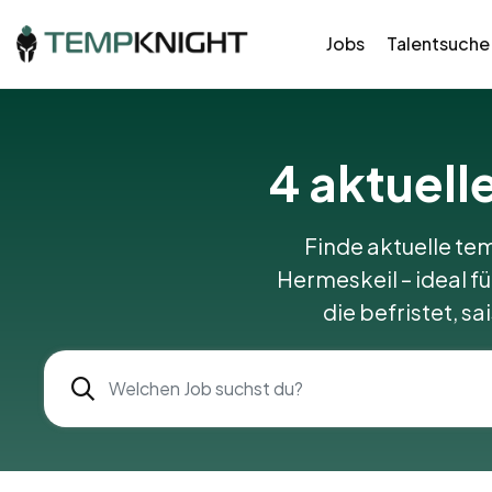
Jobs
Talentsuche
4
aktuell
Finde aktuelle tem
Hermeskeil – ideal fü
die befristet, s