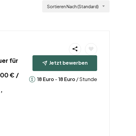
Sortieren Nach (Standard)
uer für
Jetzt bewerben
00 € /
-
/ Stunde
18
Euro
18
Euro
,
,