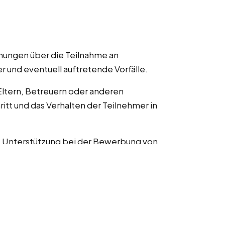
hnungen über die Teilnahme an
er und eventuell auftretende Vorfälle.
Eltern, Betreuern oder anderen
itt und das Verhalten der Teilnehmer in
: Unterstützung bei der Bewerbung von
Erstellung von Flyern, Beiträgen für
terialien bei diesen Studentenjobs,
il.