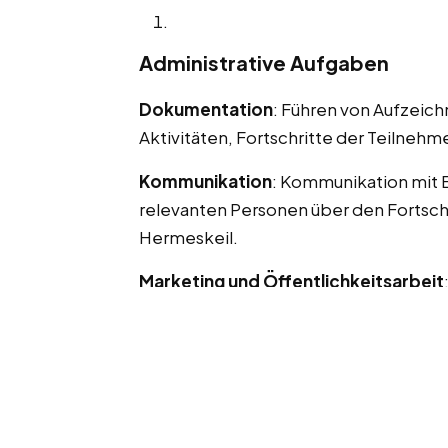
Administrative Aufgaben
Dokumentation
: Führen von Aufzeic
Aktivitäten, Fortschritte der Teilnehm
Kommunikation
: Kommunikation mit 
relevanten Personen über den Fortschr
Hermeskeil.
Marketing und Öffentlichkeitsarbeit
Programmen und Veranstaltungen durch 
soziale Medien oder anderen Werbema
Nebenjobs und Ferienjobs in Hermeske