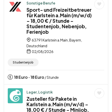
Sonstige Berufe
Sport- und Freizeitbetreuer
für Karlstein a.Main (m/w/d)
– 18,00 € / Stunde –
Studentenjob, Nebenjob,
Ferienjob
63791 Karlstein a.Main, Bayern,
Deutschland
02/08/2026
Studentenjob
18
Euro
18
Euro
-
/ Stunde
Lager, Logistik
Zusteller für Pakete in
Karlstein a.Main (m/w/d) –
18,00 € / Stunde – Minijob,