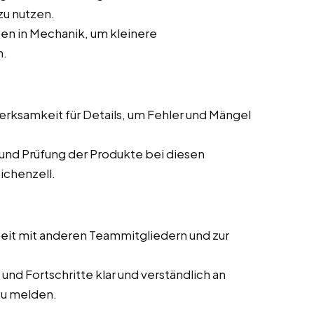
zu nutzen.
en in Mechanik, um kleinere
n.
ksamkeit für Details, um Fehler und Mängel
und Prüfung der Produkte bei diesen
ichenzell.
it mit anderen Teammitgliedern und zur
und Fortschritte klar und verständlich an
zu melden.