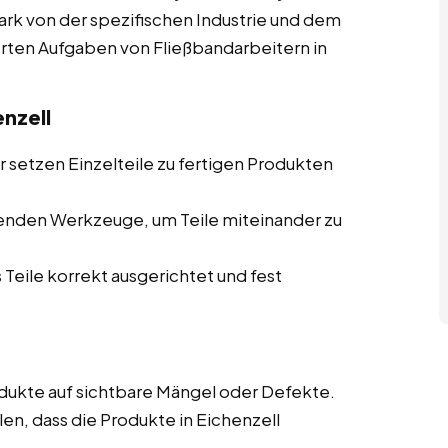
stark von der spezifischen Industrie und dem
ierten Aufgaben von Fließbandarbeitern in
nzell
 setzen Einzelteile zu fertigen Produkten
enden Werkzeuge, um Teile miteinander zu
 Teile korrekt ausgerichtet und fest
ukte auf sichtbare Mängel oder Defekte.
len, dass die Produkte in Eichenzell