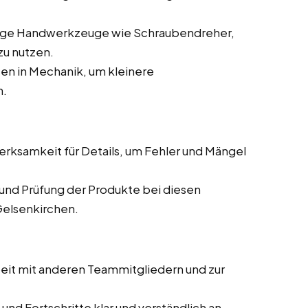
.
gige Handwerkzeuge wie Schraubendreher,
zu nutzen.
en in Mechanik, um kleinere
n.
ksamkeit für Details, um Fehler und Mängel
und Prüfung der Produkte bei diesen
Gelsenkirchen.
it mit anderen Teammitgliedern und zur
und Fortschritte klar und verständlich an