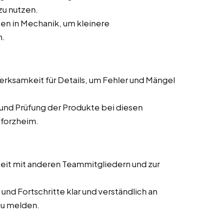
zu nutzen.
en in Mechanik, um kleinere
n.
ksamkeit für Details, um Fehler und Mängel
und Prüfung der Produkte bei diesen
Pforzheim.
it mit anderen Teammitgliedern und zur
und Fortschritte klar und verständlich an
zu melden.