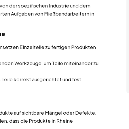
k von der spezifischen Industrie und dem
ierten Aufgaben von Fließbandarbeitern in
ne
 setzen Einzelteile zu fertigen Produkten
enden Werkzeuge, um Teile miteinander zu
 Teile korrekt ausgerichtet und fest
ukte auf sichtbare Mängel oder Defekte.
len, dass die Produkte in Rheine