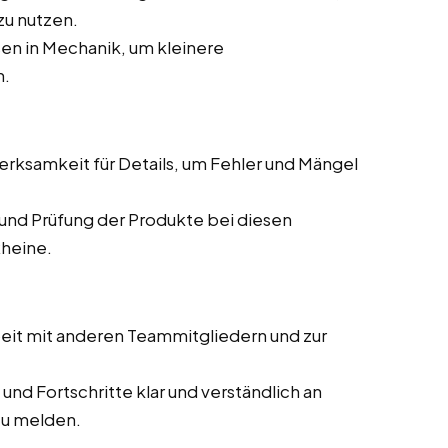
zu nutzen.
en in Mechanik, um kleinere
n.
ksamkeit für Details, um Fehler und Mängel
und Prüfung der Produkte bei diesen
Rheine.
it mit anderen Teammitgliedern und zur
und Fortschritte klar und verständlich an
zu melden.