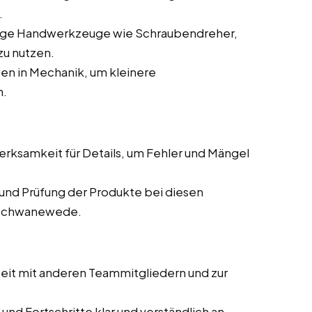
.
gige Handwerkzeuge wie Schraubendreher,
zu nutzen.
en in Mechanik, um kleinere
n.
ksamkeit für Details, um Fehler und Mängel
und Prüfung der Produkte bei diesen
n Schwanewede.
it mit anderen Teammitgliedern und zur
und Fortschritte klar und verständlich an