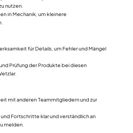
zu nutzen.
en in Mechanik, um kleinere
n.
ksamkeit für Details, um Fehler und Mängel
und Prüfung der Produkte bei diesen
etzlar.
it mit anderen Teammitgliedern und zur
und Fortschritte klar und verständlich an
zu melden.