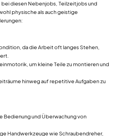
 bei diesen Nebenjobs, Teilzeitjobs und
owohl physische als auch geistige
rderungen:
ndition, da die Arbeit oft langes Stehen,
ert.
einmotorik, um kleine Teile zu montieren und
Zeiträume hinweg auf repetitive Aufgaben zu
die Bedienung und Überwachung von
gige Handwerkzeuge wie Schraubendreher,