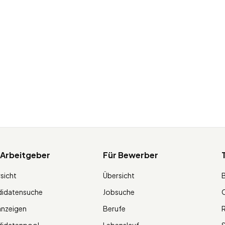
 Arbeitgeber
Für Bewerber
sicht
Übersicht
didatensuche
Jobsuche
O
anzeigen
Berufe
R
didatenpool
Lebenslauf
S