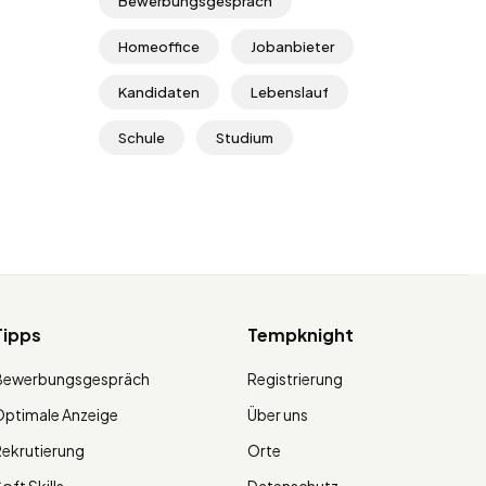
Bewerbungsgespräch
Homeoffice
Jobanbieter
Kandidaten
Lebenslauf
Schule
Studium
Tipps
Tempknight
Bewerbungsgespräch
Registrierung
ptimale Anzeige
Über uns
ekrutierung
Orte
oft Skills
Datenschutz