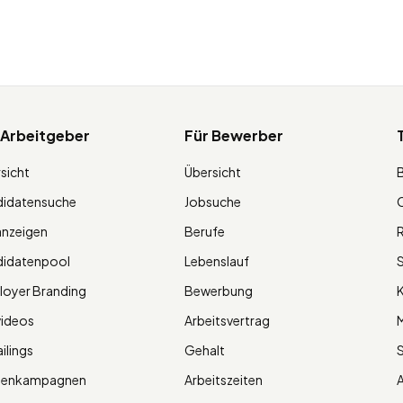
 Arbeitgeber
Für Bewerber
sicht
Übersicht
didatensuche
Jobsuche
O
anzeigen
Berufe
R
didatenpool
Lebenslauf
S
oyer Branding
Bewerbung
K
videos
Arbeitsvertrag
M
ilings
Gehalt
ienkampagnen
Arbeitszeiten
A