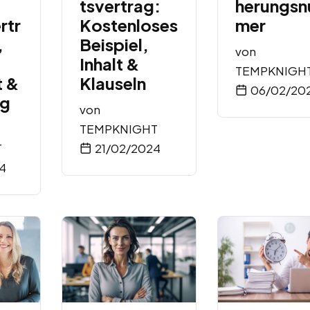
tsvertrag:
herungs
rtr
Kostenloses
mer
,
Beispiel,
von
Inhalt &
TEMPKNIGH
t &
Klauseln
06/02/20
ng
von
TEMPKNIGHT
T
21/02/2024
4