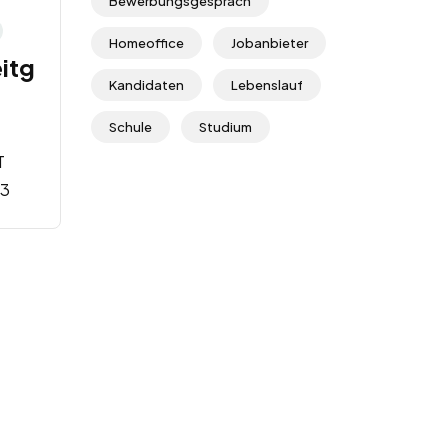
Bewerbungsgespräch
Homeoffice
Jobanbieter
itg
Kandidaten
Lebenslauf
Schule
Studium
T
23