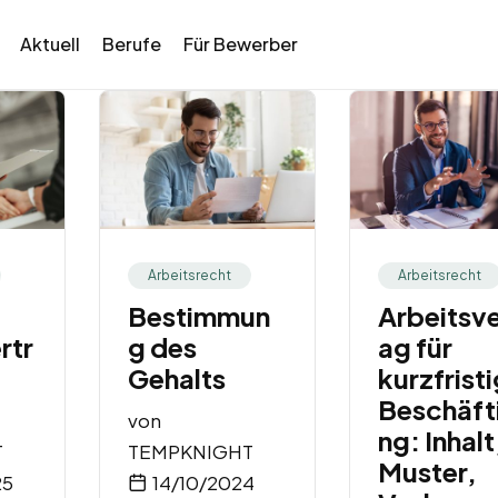
Aktuell
Berufe
Für Bewerber
Arbeitsrecht
Arbeitsrecht
Bestimmun
Arbeitsve
rtr
g des
ag für
Gehalts
kurzfrist
Beschäft
von
ng: Inhalt
T
TEMPKNIGHT
Muster,
25
14/10/2024